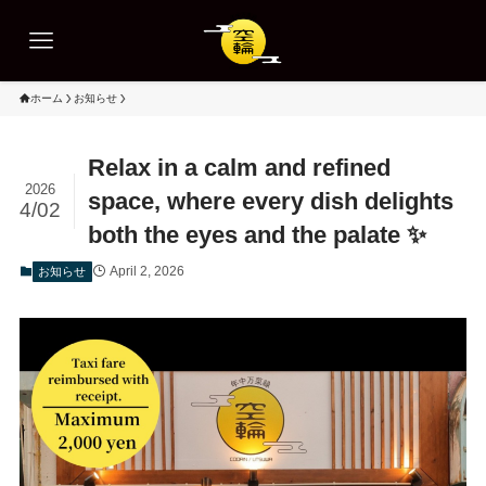
ホーム
お知らせ
Relax in a calm and refined
2026
space, where every dish delights
4/02
both the eyes and the palate ✨
April 2, 2026
お知らせ