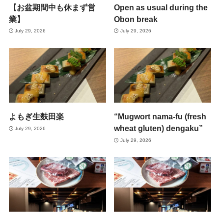
【お盆期間中も休まず営
Open as usual during the
業】
Obon break
July 29, 2026
July 29, 2026
よもぎ生麩田楽
“Mugwort nama-fu (fresh
wheat gluten) dengaku”
July 29, 2026
July 29, 2026